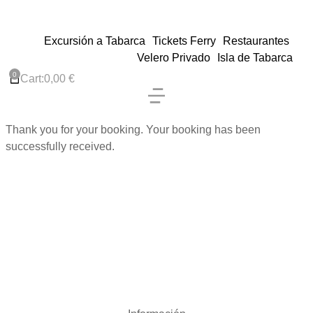
Excursión a Tabarca
Tickets Ferry
Restaurantes
Velero Privado
Isla de Tabarca
Cart:
0,00
€
Thank you for your booking. Your booking has been
successfully received.
English version →
Boat trips, restaurants and experiences in Tabarca.