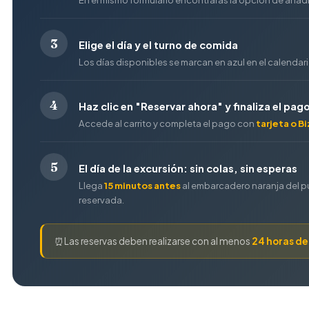
3
Elige el día y el turno de comida
Los días disponibles se marcan en azul en el calendari
4
Haz clic en "Reservar ahora" y finaliza el pag
Accede al carrito y completa el pago con
tarjeta o B
5
El día de la excursión: sin colas, sin esperas
Llega
15 minutos antes
al embarcadero naranja del pue
reservada.
⏰
Las reservas deben realizarse con al menos
24 horas de