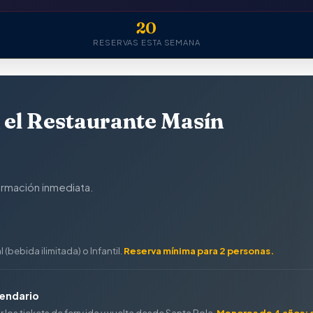
20
RESERVAS ESTA SEMANA
 el Restaurante Masín
irmación inmediata.
(bebida ilimitada) o Infantil.
Reserva mínima para 2 personas.
lendario
 los tickets de ferry ida y vuelta desde Santa Pola.
Menores de 4 años: gr