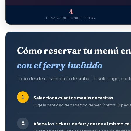
4
PLAZAS DISPONIBLES HOY
Cómo reservar tu menú en
con el ferry incluido
Todo desde el calendario de arriba. Un solo pago, conf
1
Selecciona cuántos menús necesitas
Elige la cantidad de cada tipo de menú: Arroz, Especial 
2
Añade los tickets de ferry desde el mismo ca
En el mismo formulario encontrarás la opción de añadir