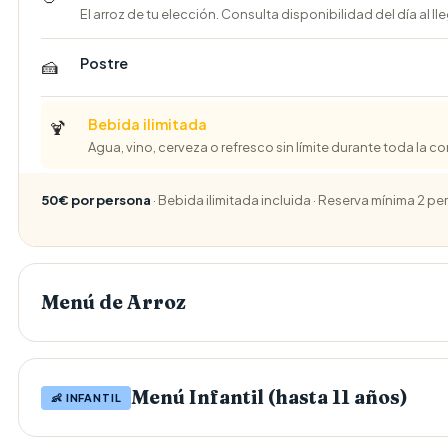
El arroz de tu elección. Consulta disponibilidad del día al lle
Postre
🍰
Bebida ilimitada
🍹
Agua, vino, cerveza o refresco sin límite durante toda la 
50€ por persona
· Bebida ilimitada incluida · Reserva mínima 2 p
Menú de Arroz
Menú Infantil (hasta 11 años)
👶 INFANTIL