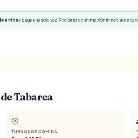
de arriba
y paga una sola vez. Recibirás confirmación inmediata a tu e
 de Tabarca
🕐
TURNOS DE COMIDA