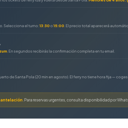
o. Selecciona el turno:
13:30
o
15:00
. El precio total aparecerá automát
o
izum
. En segundos recibirás la confirmación completa en tu email.
rto de Santa Pola (20 min en agosto). El ferry no tiene hora fija — coge
 antelación
. Para reservas urgentes, consulta disponibilidad por What