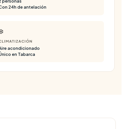
2 personas
Con 24h de antelación
❄️
CLIMATIZACIÓN
Aire acondicionado
Único en Tabarca