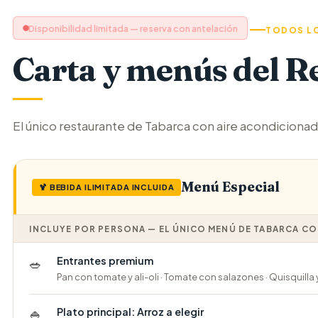
Disponibilidad limitada — reserva con antelación
TODOS LO
Carta y menús del R
El único restaurante de Tabarca con aire acondicionad
Menú Especial
🍹 BEBIDA ILIMITADA INCLUIDA
INCLUYE POR PERSONA — EL ÚNICO MENÚ DE TABARCA CON
Entrantes premium
🥗
Pan con tomate y ali-oli · Tomate con salazones · Quisquill
Plato principal: Arroz a elegir
🍚