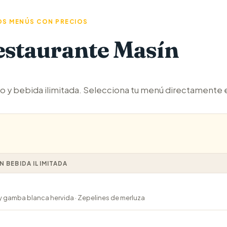
S MENÚS CON PRECIOS
estaurante Masín
o y bebida ilimitada. Selecciona tu menú directamente en
 BEBIDA ILIMITADA
a y gamba blanca hervida · Zepelines de merluza