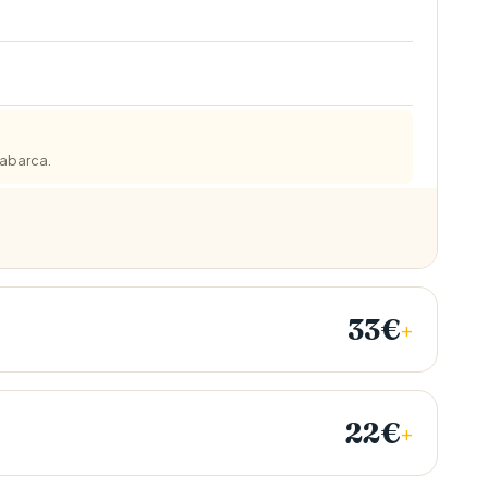
Tabarca.
33€
+
22€
+