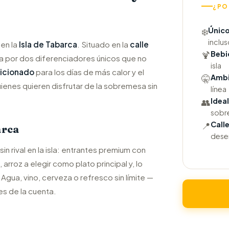
¿PO
Único
❄️
inclu
en la
Isla de Tabarca
. Situado en la
calle
Bebi
🍹
aca por dos diferenciadores únicos que no
isla
dicionado
para los días de más calor y el
Ambi
🤫
uienes quieren disfrutar de la sobremesa sin
línea
Idea
👥
sobr
Call
📍
arca
dese
 rival en la isla: entrantes premium con
, arroz a elegir como plato principal y, lo
. Agua, vino, cerveza o refresco sin límite —
s de la cuenta.