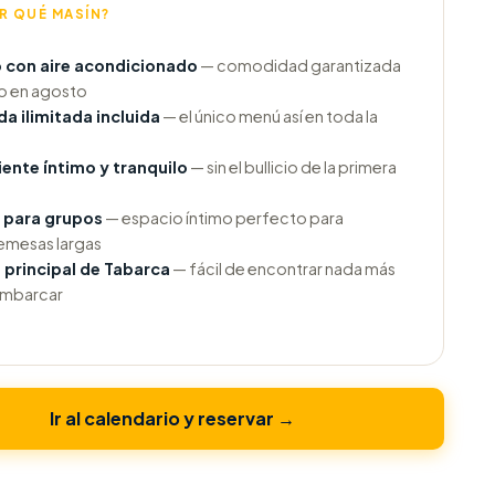
R QUÉ MASÍN?
 con aire acondicionado
— comodidad garantizada
so en agosto
da ilimitada incluida
— el único menú así en toda la
ente íntimo y tranquilo
— sin el bullicio de la primera
l para grupos
— espacio íntimo perfecto para
emesas largas
e principal de Tabarca
— fácil de encontrar nada más
mbarcar
Ir al calendario y reservar →